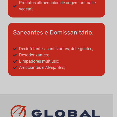
Produtos alimentícios de origem animal e
vegetal;
Saneantes e Domissanitário:
Desinfetantes, sanitizantes, detergentes,
Desodorizantes;
Limpadores multiuso;
Amaciantes e Alvejantes;